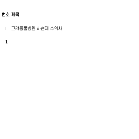
번호
제목
1
고려동물병원 하현제 수의사
1