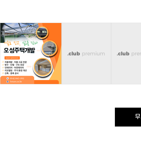
.club
premium
.club
pr